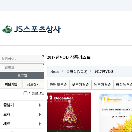
2017년VOD 상품리스트
회원아이디
비밀번호
Home
동영상(VOD)
2017년VOD
회원가입
정보찾기
판매많은순
낮은가격순
높은가격순
평점높은
자동로그인
줄넘기
교재
세트