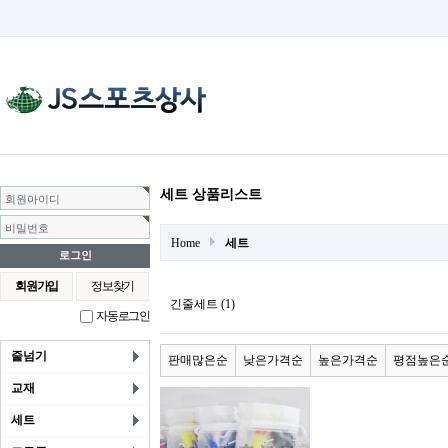
세트 상품리스트
회원아이디
비밀번호
Home
세트
회원가입
정보찾기
긴줄세트 (1)
자동로그인
줄넘기
판매많은순
낮은가격순
높은가격순
평점높은
교재
세트