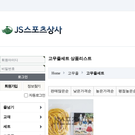
고무줄세트 상품리스트
회원아이디
비밀번호
Home
고무줄
고무줄세트
회원가입
정보찾기
판매많은순
낮은가격순
높은가격순
평점높은
자동로그인
줄넘기
교재
세트