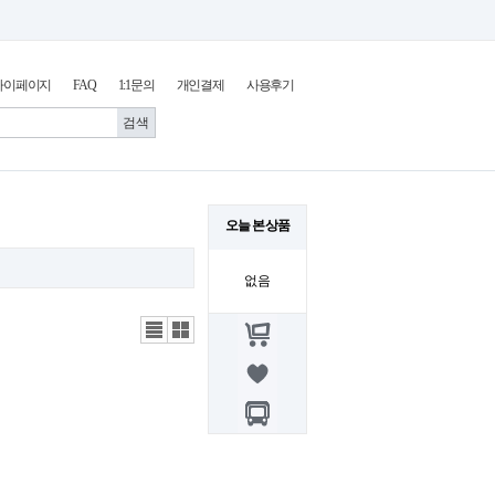
마이페이지
FAQ
1:1문의
개인결제
사용후기
오늘 본 상품
없음
리스
갤러
트뷰
리뷰