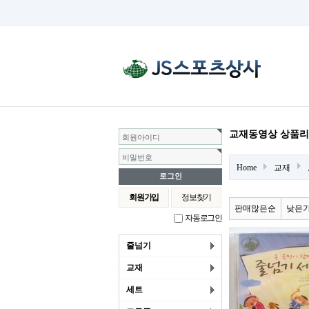
교재동영상 상품
회원아이디
비밀번호
Home
교재
회원가입
정보찾기
판매많은순
낮은
자동로그인
줄넘기
교재
세트